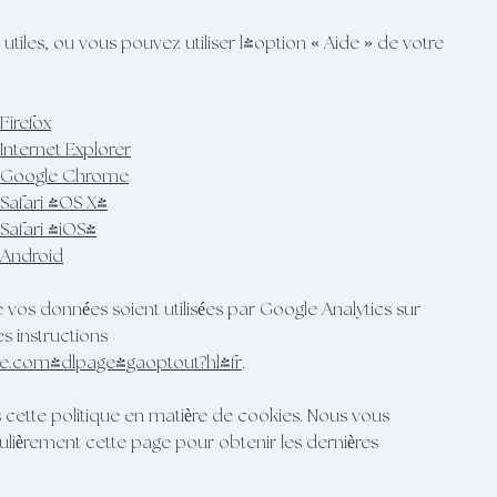
e utiles, ou vous pouvez utiliser l'option
«
Aide
»
de votre
Firefox
Internet Explorer
s Google Chrome
Safari (OS X)
Safari (iOS)
 Android
vos données soient utilisées par Google Analytics sur
es instructions
gle.com/dlpage/gaoptout?hl=fr
.
s cette politique en matière de cookies. Nous vous
lièrement cette page pour obtenir les dernières